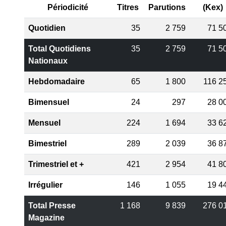
Périodicité
Titres
Parutions
(Kex)
Quotidien
35
2 759
71 5
Total Quotidiens
35
2 759
71 5
Nationaux
Hebdomadaire
65
1 800
116 2
Bimensuel
24
297
28 0
Mensuel
224
1 694
33 6
Bimestriel
289
2 039
36 8
Trimestriel et +
421
2 954
41 8
Irrégulier
146
1 055
19 4
Total Presse
1 168
9 839
276 0
Magazine