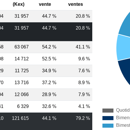
(Kex)
vente
ventes
04
31 957
44.7 %
20.8 %
04
31 957
44.7 %
20.8 %
58
63 067
54.2 %
41.1 %
08
14 712
52.5 %
9.6 %
29
11 725
34.9 %
7.6 %
70
13 716
37.2 %
8.9 %
04
12 066
28.9 %
7.9 %
41
6 329
32.6 %
4.1 %
10
121 615
44.1 %
79.2 %