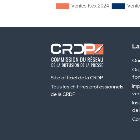
La
Qu
Org
fo
Site officiel de la CRDP
Imp
Tous les chiffres professionnels
ven
de la CRDP
Ins
de 
Con