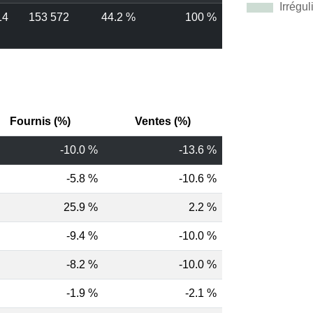
14
153 572
44.2 %
100 %
Fournis (%)
Ventes (%)
-10.0 %
-13.6 %
-5.8 %
-10.6 %
25.9 %
2.2 %
-9.4 %
-10.0 %
-8.2 %
-10.0 %
-1.9 %
-2.1 %