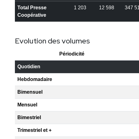
Total Presse
1 203
12 598
347 5
Coopérative
Evolution des volumes
Périodicité
Quotidien
Hebdomadaire
Bimensuel
Mensuel
Bimestriel
Trimestriel et +