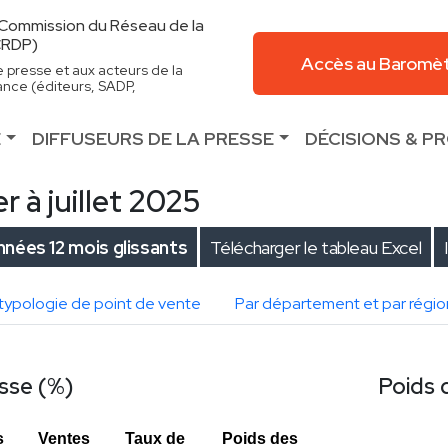
a Commission du Réseau de la
(CRDP)
Accès au Baromèt
e presse et aux acteurs de la
rance (éditeurs, SADP,
E
DIFFUSEURS DE LA PRESSE
DÉCISIONS & P
r à juillet 2025
nées 12 mois glissants
Télécharger le tableau Excel
 typologie de point de vente
Par département et par régio
esse (%)
Poids 
s
Ventes
Taux de
Poids des