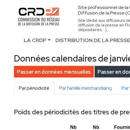
Site professionnel de l
Diffusion de la Presse 
Site dédié aux diffuseurs d
diffusion de la presse en F
dépositaires...).
LA CRDP
DISTRIBUTION DE LA PRESS
Données calendaires de janvie
Passer en données mensuelles
Passer en don
Par périodicité
Par famille merchandising
Par
Poids des périodicités des titres de pr
Nb
Nb
Fourni