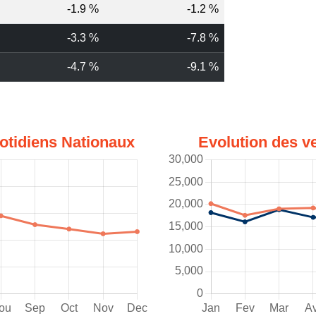
-1.9 %
-1.2 %
-3.3 %
-7.8 %
-4.7 %
-9.1 %