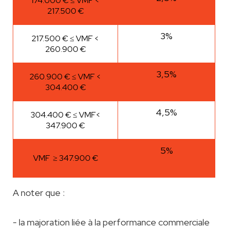
174.000 € ≤ VMF <
217.500 €
3%
217.500 € ≤ VMF <
260.900 €
3,5%
260.900 € ≤ VMF <
304.400 €
4,5%
304.400 € ≤ VMF<
347.900 €
5%
VMF ≥ 347.900 €
A noter que :
- la majoration liée à la performance commerciale